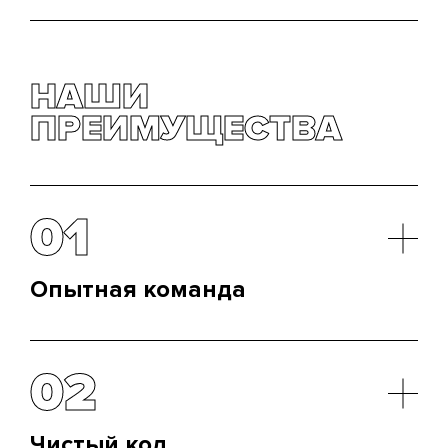
НАШИ
ПРЕИМУЩЕСТВА
01
Опытная команда
Наша команда состоит из профессионалов с
более чем 8-летним опытом работы. У нас есть
02
опыт, чтобы воплотить в жизнь любую идею
клиента, гарантируя высококачественный
результат.
Чистый код