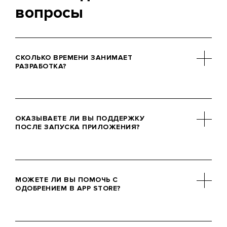
вопросы
СКОЛЬКО ВРЕМЕНИ ЗАНИМАЕТ
РАЗРАБОТКА?
Сроки разработки мобильного
приложения варьируются в
ОКАЗЫВАЕТЕ ЛИ ВЫ ПОДДЕРЖКУ
зависимости от сложности проекта и
ПОСЛЕ ЗАПУСКА ПРИЛОЖЕНИЯ?
конкретных требований. Мы тесно
сотрудничаем с нашими клиентами,
чтобы установить реальные сроки.
Да, мы предлагаем услуги по
обслуживанию и поддержке после
МОЖЕТЕ ЛИ ВЫ ПОМОЧЬ С
запуска, чтобы обеспечить
ОДОБРЕНИЕМ В APP STORE?
бесперебойную работу вашего
приложения. Будь то исправление
ошибок, обновление функций или
Конечно. Мы помогаем нашим