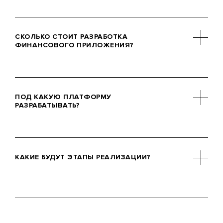
В среднем, создание финансового
приложения занимает от 2 до 3
СКОЛЬКО СТОИТ РАЗРАБОТКА
месяцев. Точные сроки зависят от
ФИНАНСОВОГО ПРИЛОЖЕНИЯ?
сложности, объема функционала и
индивидуальных требований.
Цена рассчитывается индивидуально
и зависит от масштаба, интеграций и
ПОД КАКУЮ ПЛАТФОРМУ
технологических решений. Мы
РАЗРАБАТЫВАТЬ?
предоставляем прозрачную смету
после обсуждения всех деталей.
Нативные приложения для iOS и
Android – оптимальны по скорости,
КАКИЕ БУДУТ ЭТАПЫ РЕАЛИЗАЦИИ?
безопасности и
производительности.
Кроссплатформенные решения –
хорошая альтернатива для старта с
Разработка включает:интеграцию с
ограниченным бюджетом или MVP.
банковской шиной и внешними API,