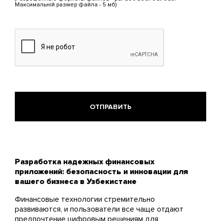
Максимальній размер файла - 5 мб)
МБ.
Допустимые
типы:
pdf,
doc,
docx,
odt,
ods.
Разработка надежных финансовых
приложений: безопасность и инновации для
вашего бизнеса в Узбекистане
Финансовые технологии стремительно
развиваются, и пользователи все чаще отдают
предпочтение цифровым решениям для