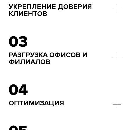
УКРЕПЛЕНИЕ ДОВЕРИЯ
КЛИЕНТОВ
Персонализированный опыт и доступность 24/7
укрепляют доверие к бренду.
03
РАЗГРУЗКА ОФИСОВ И
ФИЛИАЛОВ
Автоматизация операций сокращает потребность
в визитах в офис, экономя ресурсы.
04
ОПТИМИЗАЦИЯ
Рутинные задачи передаются системе,
высвобождая время сотрудников для более
ценных задач.