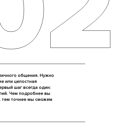
02
02
личного общения. Нужно
е или целостная
ервый шаг всегда один:
лей. Чем подробнее вы
, тем точнее мы сможем