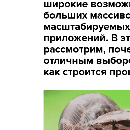
широкие возможн
больших массиво
масштабируемых 
приложений. В э
рассмотрим, поче
отличным выборо
как строится про