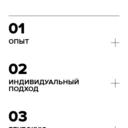
01
ОПЫТ
Мы работаем более 13 лет, накопив знания и
навыки в таких областях, как ювелирное дело,
02
финансы, логистика, мода, IT, бытовая техника и
многие другие.
ИНДИВИДУАЛЬНЫЙ
ПОДХОД
Мы разрабатываем уникальные рекламные
стратегии, тщательно изучая задачи вашего
03
бизнеса. В нашей работе мы опираемся на
предварительный брифинг, регулярные встречи и
детальный анализ рынка.