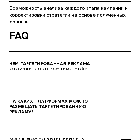
Возможность анализа каждого этапа кампании и
корректировки стратегии на основе полученных
данных.
FAQ
ЧЕМ ТАРГЕТИРОВАННАЯ РЕКЛАМА
ОТЛИЧАЕТСЯ ОТ КОНТЕКСТНОЙ?
Таргетинг ориентируется на
демографические и поведенческие
НА КАКИХ ПЛАТФОРМАХ МОЖНО
характеристики пользователей,
РАЗМЕЩАТЬ ТАРГЕТИРОВАННУЮ
РЕКЛАМУ?
чтобы показывать объявления тем,
кто с большей вероятностью
откликнется. Контекстная реклама,
Таргетинг доступен на многих
напротив, основывается на
популярных платформах: от TikTok и
КОГДА МОЖНО БУДЕТ УВИДЕТЬ