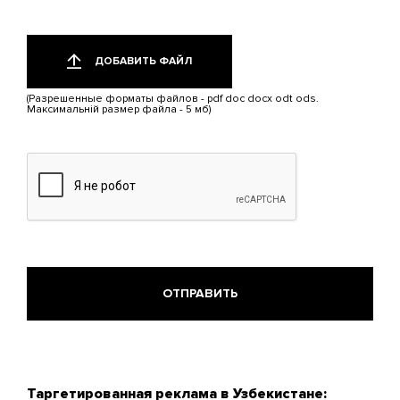
Добавить
Только
один
файл
ДОБАВИТЬ ФАЙЛ
файл.
Ограничение
(Разрешенные форматы файлов - pdf doc docx odt ods.
2
Максимальній размер файла - 5 мб)
МБ.
Допустимые
типы:
pdf,
doc,
docx,
odt,
ods.
Таргетированная реклама в Узбекистане: