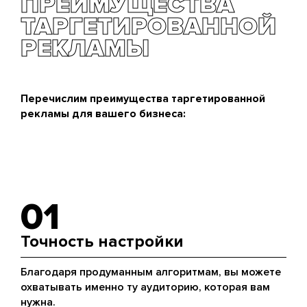
ПРЕИМУЩЕСТВА
проделанной работе и результатах. Наши
клиенты всегда в курсе хода выполнения задач,
ТАРГЕТИРОВАННОЙ
благодаря регулярным встречам, звонкам и
РЕКЛАМЫ
подробным отчетам.
Перечислим преимущества таргетированной
рекламы для вашего бизнеса:
01
Точность настройки
Благодаря продуманным алгоритмам, вы можете
охватывать именно ту аудиторию, которая вам
нужна.