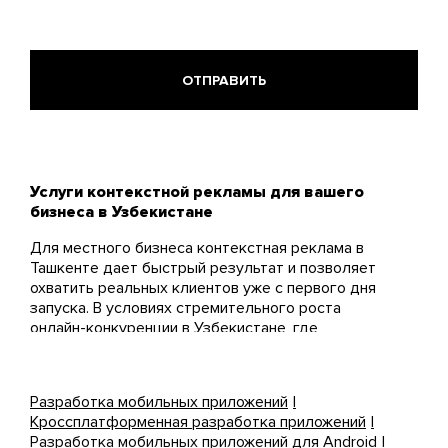
Услуги контекстной рекламы для вашего
бизнеса в Узбекистане
Для местного бизнеса контекстная реклама в
Ташкенте дает быстрый результат и позволяет
охватить реальных клиентов уже с первого дня
запуска. В условиях стремительного роста
онлайн-конкуренции в Узбекистане, где
пользователи все чаще начинают покупки с
поисковых систем, грамотно настроенная реклама
в Google и Яндекс становится не просто
Разработка мобильных приложений
преимуществом, а необходимостью.
Кроссплатформенная разработка приложений
Разработка мобильных приложений для Android
Сначала изучаем ваш бизнес, целевую аудиторию