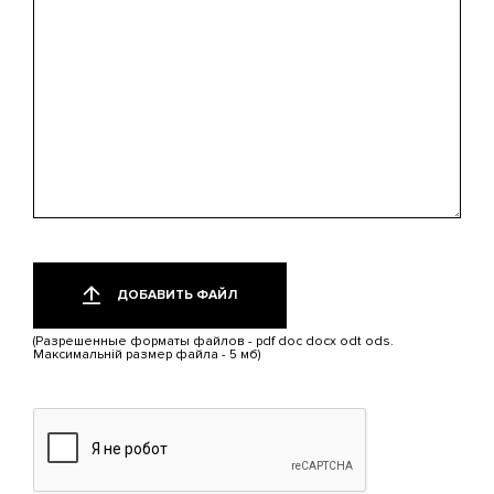
интересует?
Добавить
Только
один
файл
ДОБАВИТЬ ФАЙЛ
файл.
Ограничение
(Разрешенные форматы файлов - pdf doc docx odt ods.
2
Максимальній размер файла - 5 мб)
МБ.
Допустимые
типы:
pdf,
doc,
docx,
odt,
ods.