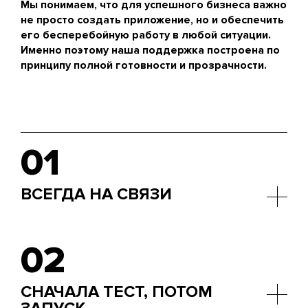
Мы понимаем, что для успешного бизнеса важно
не просто создать приложение, но и обеспечить
его бесперебойную работу в любой ситуации.
Именно поэтому наша поддержка построена по
принципу полной готовности и прозрачности.
01
ВСЕГДА НА СВЯЗИ
Никаких выходных и праздников – мы готовы
подключиться к задаче в любой момент. Вы
02
можете быть уверены: приложение будет
стабильно работать круглосуточно, даже когда
все остальные отдыхают.
СНАЧАЛА ТЕСТ, ПОТОМ