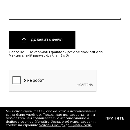
Добавить
Только
один
файл
ДОБАВИТЬ ФАЙЛ
файл.
Ограничение
(Разрешенные форматы файлов - pdf doc docx odt ods.
2
Максимальній размер файла - 5 мб)
МБ.
Допустимые
типы:
pdf,
doc,
docx,
odt,
ods.
Мы используем файлы cookie чтобы использование
сайта было удобнее. Продолжая пользоваться этим
ПРИНЯТЬ
веб-сайтом, вы соглашаетесь с использованием
файлов cookies. Узнайте больше об использовании
cookie на странице
Условия конфиденциальности.