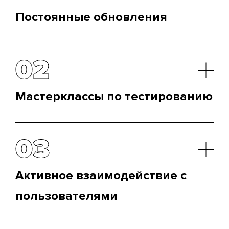
Постоянные обновления
Без регулярных обновлений даже самое
гениальное приложение может быстро устареть.
02
И iOS, и Android требуют, чтобы вы постоянно
вносили улучшения, чтобы не отставать от
быстрых темпов технологий.
Мастерклассы по тестированию
Независимо от платформы, тестирование – это
не просто обязательный этап. Это искусство,
03
позволяющее выявить ошибки до того, как они
станут проблемой для пользователей.
Активное взаимодействие с
пользователями
Отзывы клиентов – золотой ключ к улучшению