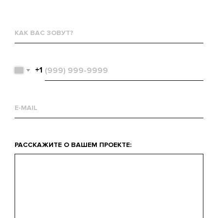
Как
вас
зовут?
Телефон
+1
Email
Что
РАССКАЖИТЕ О ВАШЕМ ПРОЕКТЕ:
вас
интересует?