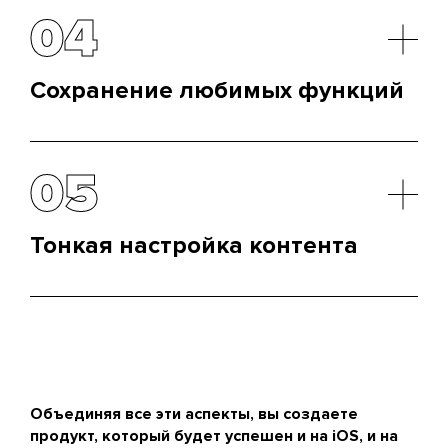
приложения. Работайте с обратной связью,
04
учитывайте пожелания и превращайте критику в
возможности для развития.
Сохранение любимых функций
Неважно, какие изменения вносятся в
приложение – важно, чтобы самые популярные и
05
любимые функции оставались на месте, чтобы
пользователи не чувствовали, что что-то ушло
безвозвратно.
Тонкая настройка контента
Контент – душа любого приложения. Будь то
тексты или медиа, важно, чтобы информация
всегда была актуальной, вовлекающей и легко
воспринимаемой, независимо от платформы.
Объединяя все эти аспекты, вы создаете
продукт, который будет успешен и на iOS, и на