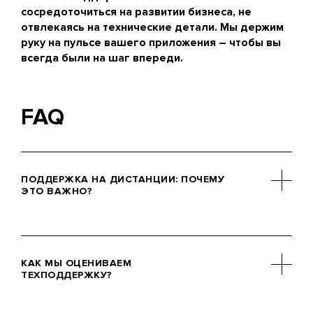
защищая вашу репутацию.
сосредоточиться на развитии бизнеса, не
отвлекаясь на технические детали. Мы держим
руку на пульсе вашего приложения – чтобы вы
всегда были на шаг впереди.
FAQ
ПОДДЕРЖКА НА ДИСТАНЦИИ: ПОЧЕМУ
ЭТО ВАЖНО?
Чем дольше приложение находится
под вниманием специалистов, тем
КАК МЫ ОЦЕНИВАЕМ
устойчивее и успешнее оно
ТЕХПОДДЕРЖКУ?
становится. Мы настоятельно
рекомендуем сопровождать проект