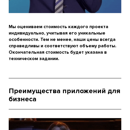
Мы оцениваем стоимость каждого проекта
индивидуально, учитывая его уникальные
особенности. Тем не менее, наши цены всегда
справедливы и соответствуют объему работы.
Окончательная стоимость будет указана в
техническом задании.
Преимущества приложений для
бизнеса