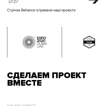
Стрічок Behance отримали наші проекти
СДЕЛАЕМ ПРОЕКТ
ВМЕСТЕ
Как