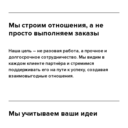
Мы строим отношения, а не
просто выполняем заказы
Наша цель – не разовая работа, а прочное и
долгосрочное сотрудничество. Мы видим в
каждом клиенте партнёра и стремимся
поддерживать его на пути к успеху, создавая
взаимовыгодные отношения.
Мы учитываем ваши идеи