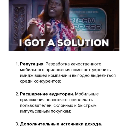
Репутация.
Разработка качественного
мобильного приложения помогает укрепить
имидж вашей компании и выгодно выделиться
среди конкурентов;
Расширение аудитории.
Мобильные
приложения позволяют привлекать
пользователей, склонных к быстрым,
импульсивным покупкам;
Дополнительные источники дохода.