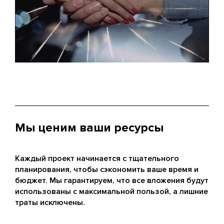
Мы ценим ваши ресурсы
Каждый проект начинается с тщательного
планирования, чтобы сэкономить ваше время и
бюджет. Мы гарантируем, что все вложения будут
использованы с максимальной пользой, а лишние
траты исключены.