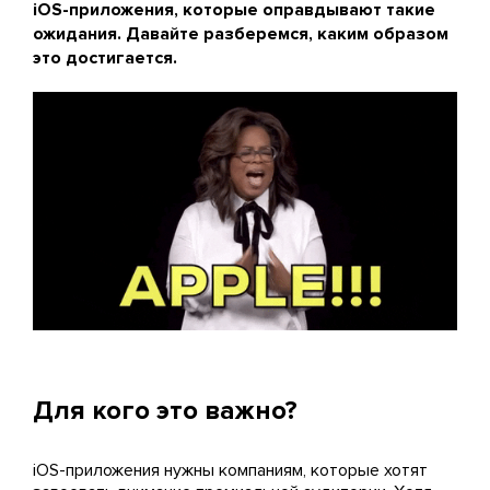
iOS-приложения, которые оправдывают такие
ожидания. Давайте разберемся, каким образом
это достигается.
Для кого это важно?
iOS-приложения нужны компаниям, которые хотят