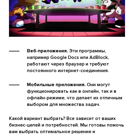
Веб-приложения.
Эти программы,
например Google Docs или AdBlock,
работают через браузер и требуют
постоянного интернет-соединения.
Мобильные приложения.
Они могут
функционировать как в онлайн, так и в
офлайн-режиме, что делает их отличным
выбором для множества задач.
Какой вариант выбрать? Все зависит от ваших
бизнес-целей и потребностей. Мы готовы помочь
вам выбрать оптимальное решение и