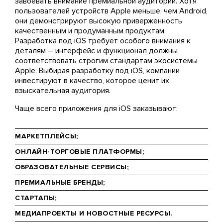
завоевать внимание премиальной аудитории. Хотя
пользователей устройств Apple меньше, чем Android,
они демонстрируют высокую приверженность
качественным и продуманным продуктам.
Разработка под iOS требует особого внимания к
деталям – интерфейс и функционал должны
соответствовать строгим стандартам экосистемы
Apple. Выбирая разработку под iOS, компании
инвестируют в качество, которое ценит их
взыскательная аудитория.
Чаще всего приложения для iOS заказывают:
МАРКЕТПЛЕЙСЫ;
ОНЛАЙН-ТОРГОВЫЕ ПЛАТФОРМЫ;
ОБРАЗОВАТЕЛЬНЫЕ СЕРВИСЫ;
ПРЕМИАЛЬНЫЕ БРЕНДЫ;
СТАРТАПЫ;
МЕДИАПРОЕКТЫ И НОВОСТНЫЕ РЕСУРСЫ.