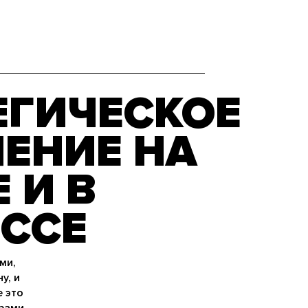
ЕГИЧЕСКОЕ
ЕНИЕ НА
 И В
ССЕ
ми,
у, и
е это
ерами