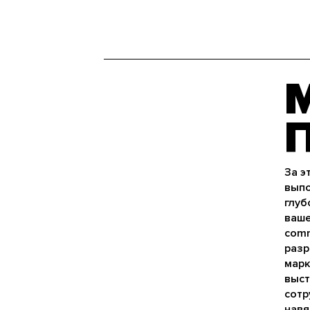
За э
выпо
глуб
ваше
comm
разр
марк
выст
сотр
навя