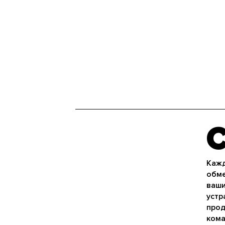
Кажд
обме
ваши
устр
прод
кома