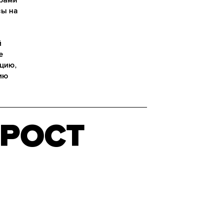
зы на
й
е
цию,
ию
РОСТ