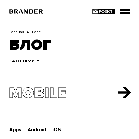
Перейти
к
основному
содержанию
Главная
Блог
БЛОГ
КАТЕГОРИИ
MOBILE
MOBILE
Apps
Android
iOS