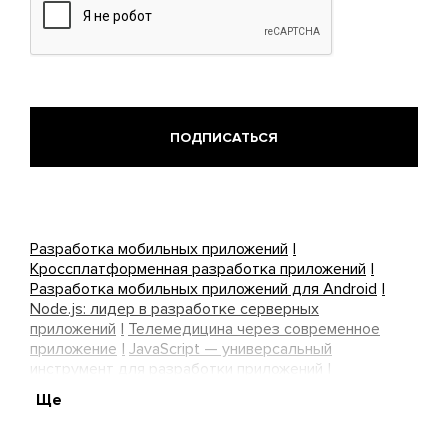
Разработка мобильных приложений
Кроссплатформенная разработка приложений
Разработка мобильных приложений для Android
Node.js: лидер в разработке серверных
приложений
Телемедицина через современное
приложение
JavaScript — универсальный
инструмент для разработки приложений
Сервисам микрокредитов нужны классные
Ще
приложения!
Управляйте стоматологией через
приложение
React Native: оптимальное решение