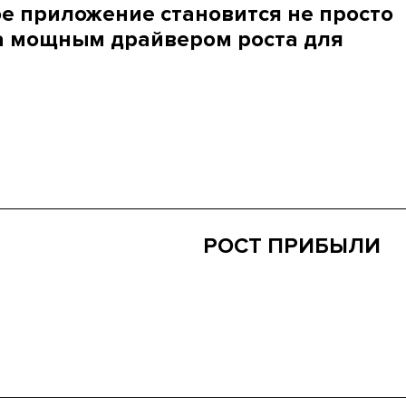
е приложение становится не просто
а мощным драйвером роста для
РОСТ ПРИБЫЛИ
Ваш ломбард начнет выделят
недель после запуска прило
привлекает новых клиентов 
пользоваться услугами чаще
роста доходов.