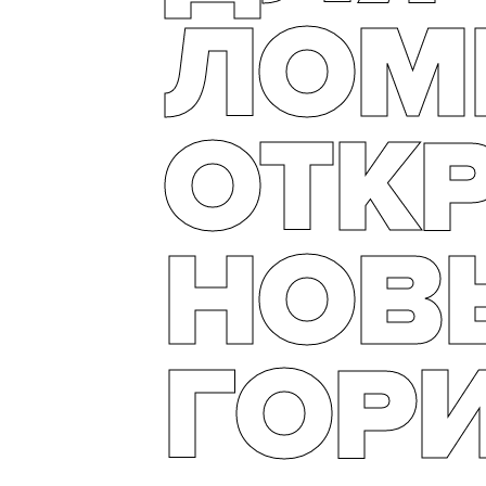
ЛОМ
ОТК
НОВ
ГОР