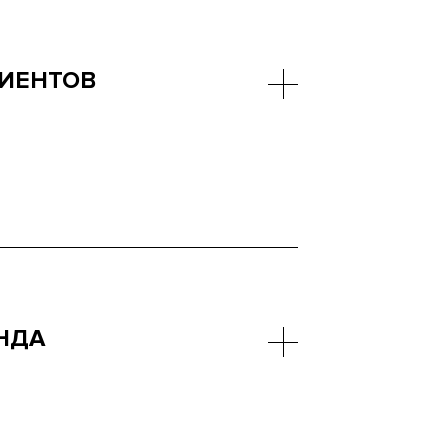
ИЕНТОВ
ди и бумажную волокиту. Ваши
аявки, проверять статус залогов и
о со смартфона – быстро, удобно и
НДА
 делает бренд заметным и
иложение создает образ компании,
менем и заботится о комфорте своих