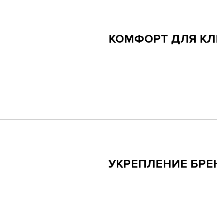
КОМФОРТ ДЛЯ КЛ
Забудьте про длинные очере
клиенты смогут оформлять з
получать консультации прям
без лишних усилий.
УКРЕПЛЕНИЕ БРЕ
Присутствие в digital-среде
современным. Мобильное пр
которая идет в ногу со вре
клиентов.