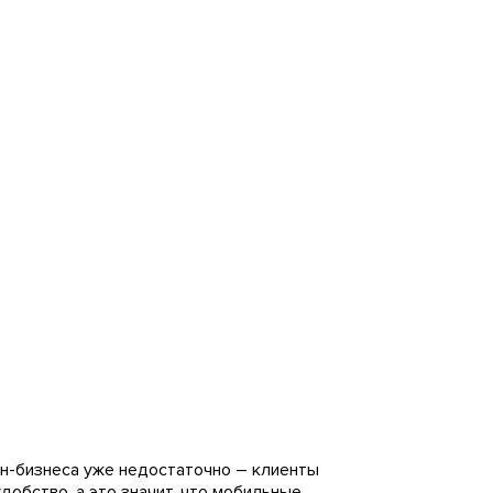
н-бизнеса уже недостаточно – клиенты
добство, а это значит, что мобильные