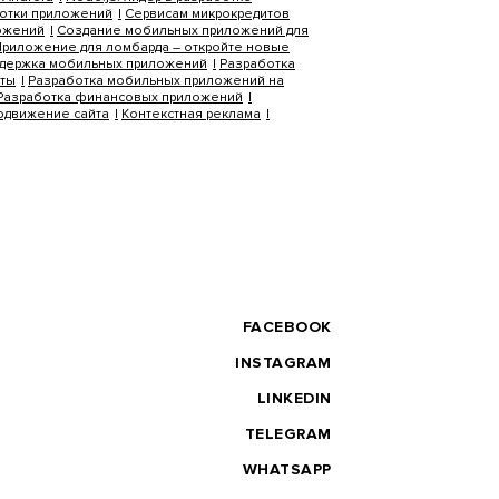
ботки приложений
Сервисам микрокредитов
ложений
Создание мобильных приложений для
риложение для ломбарда – откройте новые
держка мобильных приложений
Разработка
оты
Разработка мобильных приложений на
Разработка финансовых приложений
одвижение сайта
Контекстная реклама
FACEBOOK
INSTAGRAM
LINKEDIN
TELEGRAM
WHATSAPP