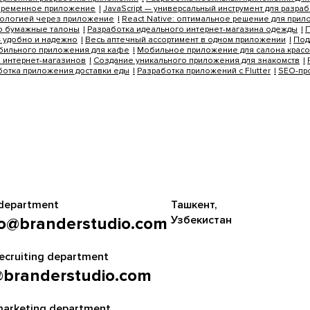
временное приложение
JavaScript — универсальный инструмент для разра
тологией через приложение
React Native: оптимальное решение для при
ро бумажные талоны
Разработка идеального интернет-магазина одежды
П
– удобно и надежно
Весь аптечный ассортимент в одном приложении
Под
бильного приложения для кафе
Мобильное приложение для салона крас
 интернет-магазинов
Создание уникального приложения для знакомств
ботка приложения доставки еды
Разработка приложений с Flutter
SEO-пр
 department
Ташкент,
Узбекистан
lo@branderstudio.com
ecruiting department
@branderstudio.com
marketing department