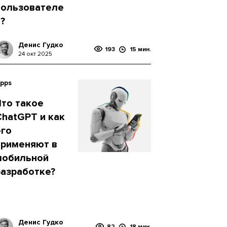
пользователе
?
Денис Гудко
193
15 мин.
24 окт 2025
pps
Что такое
ChatGPT и как
его
применяют в
мобильной
разработке?
Денис Гудко
82
18 мин.