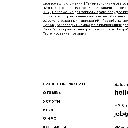
серверных приложений
Телемедицина через со
нужны классные приложения!
Управляйте стома
iOS
Приложение для записи к врачу: забудьте п
горизонты!
Приложение для интернет-банкинга 
высоконагруженных приложений
Разработка мо
Python
Философия комфорта в приложениях для
Разработка приложения для вызова такси
Разра
Таргетированная реклама
BRANDER
НАШЕ ПОРТФОЛИО
Sales
MAIN
hel
ОТЗЫВЫ
УСЛУГИ
HR & r
БЛОГ
job
О НАС
КОНТАКТЫ
PR & 