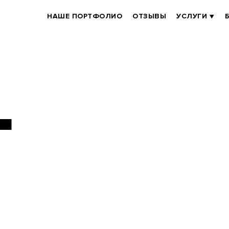
BRANDER
НАШЕ ПОРТФОЛИО
ОТЗЫВЫ
УСЛУГИ
MAIN
Г