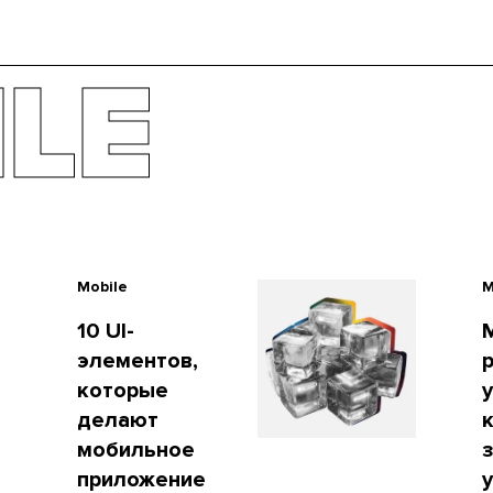
LE
LE
Mobile
M
10 UI-
элементов,
p
которые
делают
к
мобильное
з
приложение