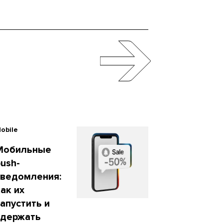
obile
Мобильные
ush-
уведомления:
ак их
апустить и
удержать