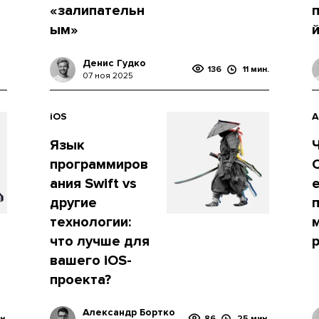
«залипательн
ым»
й
Денис Гудко
136
11 мин.
07 ноя 2025
iOS
A
Язык
программиров
ания Swift vs
другие
технологии:
что лучше для
вашего iOS-
проекта?
Александр Бортко
н.
86
25 мин.