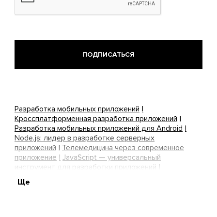
Разработка мобильных приложений
Кроссплатформенная разработка приложений
Разработка мобильных приложений для Android
Node.js: лидер в разработке серверных
приложений
Телемедицина через современное
приложение
JavaScript — универсальный
инструмент для разработки приложений
Сервисам микрокредитов нужны классные
Ще
приложения!
Управляйте стоматологией через
приложение
React Native: оптимальное решение
для приложений
Создание мобильных
приложений для iOS
Приложение для записи к