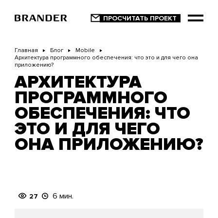
Перейти
к
основному
содержанию
Главная
Блог
Mobile
Архитектура программного обеспечения: что это и для чего она
приложению?
АРХИТЕКТУРА
ПРОГРАММНОГО
ОБЕСПЕЧЕНИЯ: ЧТО
ЭТО И ДЛЯ ЧЕГО
ОНА ПРИЛОЖЕНИЮ?
6 мин.
27