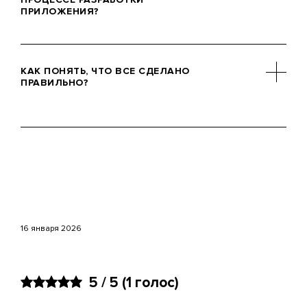
ПРИЛОЖЕНИЯ?
логики, данных и серверных
сервисов.
Архитектор ПО определяет структуру
системы, выбирает архитектурные
КАК ПОНЯТЬ, ЧТО ВСЕ СДЕЛАНО
подходы, контролирует разделение
ПРАВИЛЬНО?
ответственности и принимает
ключевые технические решения.
Признаки хорошей архитектуры –
простота изменений, стабильная
работа приложения и возможность
масштабирования, что особенно
критично для решений в сфере
онлайн банкинга.
16 января 2026
5 / 5
(
1
голос)